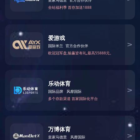
2-WE67K-双机联动数控华体会体育官方网站-综合赛事平台