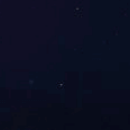
QC12Y液压摆式剪板机
2023-02-10