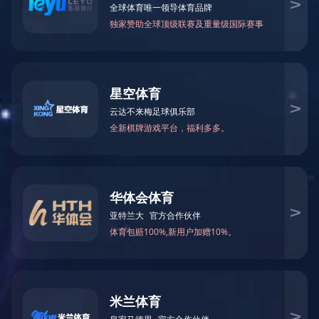
PRODUCTS
产品中心
华体会体育官
剪板机
卷板机
型材弯曲机
方网站-综合
赛事平台