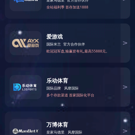
W11S-上辊万能式卷板机
W11三辊机械对称式卷板机
W11S-上辊万能式卷板机
W11三辊机械对称式卷板机