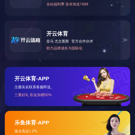
W11F三辊机械非对称卷板机
二辊卷板机
W11F三辊机械非对称卷板机
二辊卷板机
2-WE67K-双机联动数控华体会体育官方网站-综合赛事平台
WC67Y扭轴数显华体会体育官方网站-综合赛事平台
2-WE67K-双机联动数控华体会体育官方网站-综合赛事平台
WC67Y扭轴数显华体会体育官方网站-综合赛事平台
+ 华体会体育官方网站-
电液伺服数控华体会体育官方网站-综