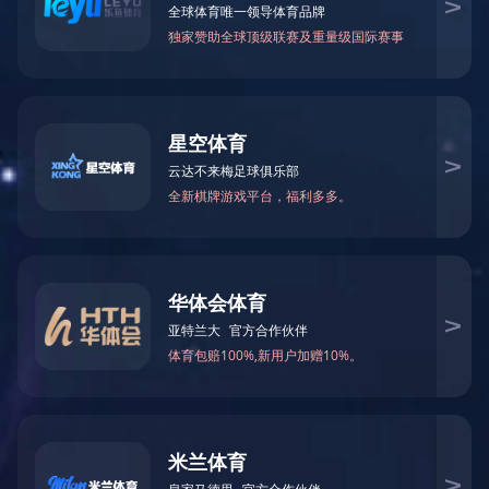
W12全自动数控四辊卷板机
W12液压四辊卷板机
W12全自动数控四辊卷板机
W12液压四辊卷板机
W12全自动四辊卷板机生产线
W11SC船用卷板机
W12全自动四辊卷板机生产线
W11SC船用卷板机