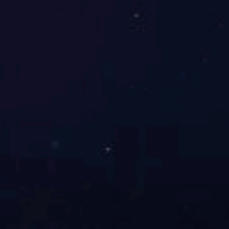
华体会体育官方网站-综合赛事平台 折弯视频